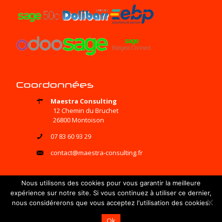
Coordonnées
Maestra Consulting
12 Chemin du Bruchet
26800 Montoison
07 83 60 93 29
contact@maestra-consulting.fr
Nous utilisons des cookies pour vous garantir la meilleure
expérience sur notre site. Si vous continuez à utiliser ce dernier,
© 2017 Maestra Consulting - Tous droits réservés | Réalisé par
nous considérerons que vous acceptez l'utilisation des cookies.
LICOM Développement
|
Mentions Légales
Ok