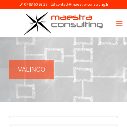
07 83 60 93 29
contact@maestra-consulting.fr
VALINCO