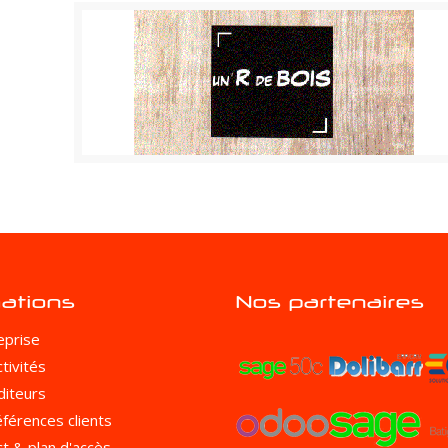
mations
Nos partenaires
eprise
tivités
iteurs
férences clients
t & plan d'accès