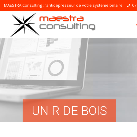
MAESTRA Consulting : l’antidépresseur de votre système binaire
07
UN R DE BOIS