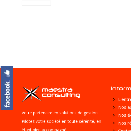
Infor
L'entr
Nos ac
Votre partenaire en solutions de gestion.
Nos éd
Pilotez votre société en toute sérénité, en
Nos ré
étant bien accompagné...
Contac