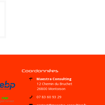
Coordonnées
Maestra Consulting
12 Chemin du Bruchet
26800 Montoison
07 83 60 93 29